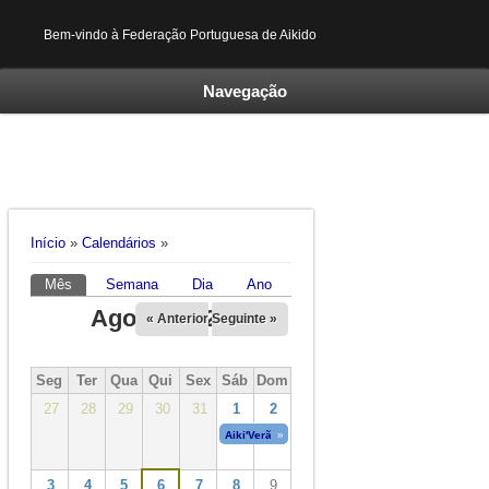
Bem-vindo à Federação Portuguesa de Aikido
Navegação
Está aqui
Início
»
Calendários
»
Mês
(separador ativo)
Semana
Dia
Ano
Separadores primários
Agosto 2026
« Anterior
Seguinte »
Seg
Ter
Qua
Qui
Sex
Sáb
Dom
27
28
29
30
31
1
2
Aiki'Verão 2026
»
01/08/2026
a
08/08/2026
3
4
5
6
7
8
9