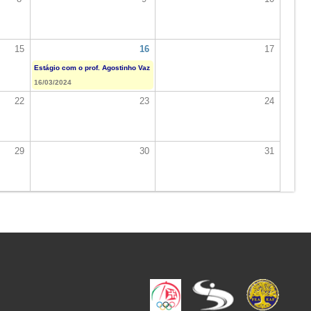
15
16
17
Estágio com o prof. Agostinho Vaz
16/03/2024
22
23
24
29
30
31