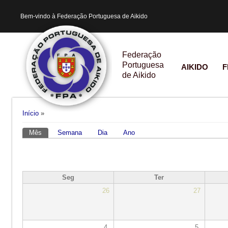
Bem-vindo à Federação Portuguesa de Aikido
Federação
Portuguesa
AIKIDO
F
de Aikido
Está aqui
Início
»
Mês
(separador ativo)
Semana
Dia
Ano
Separadores primários
Seg
Ter
26
27
4
5