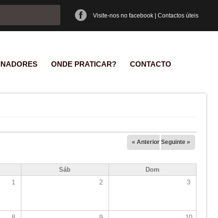
e pesquisa
Visite-nos no facebook
|
Contactos úteis
INADORES
ONDE PRATICAR?
CONTACTO
« Anterior
Seguinte »
Sáb
Dom
1
2
3
8
9
10