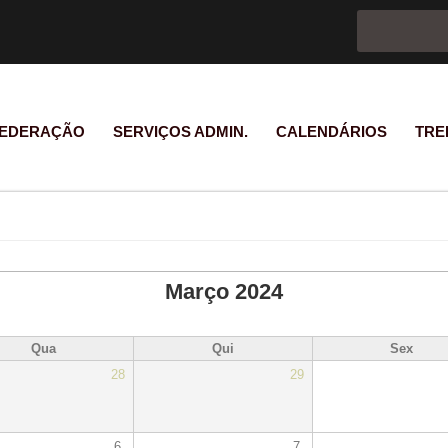
Formulário d
Pesquisar
EDERAÇÃO
SERVIÇOS ADMIN.
CALENDÁRIOS
TRE
Março 2024
Qua
Qui
Sex
28
29
6
7