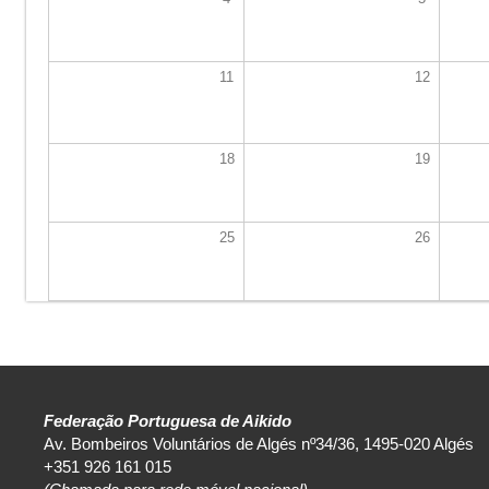
11
12
18
19
25
26
Federação Portuguesa de Aikido
Av. Bombeiros Voluntários de Algés nº34/36, 1495-020 Algés
+351 926 161 015