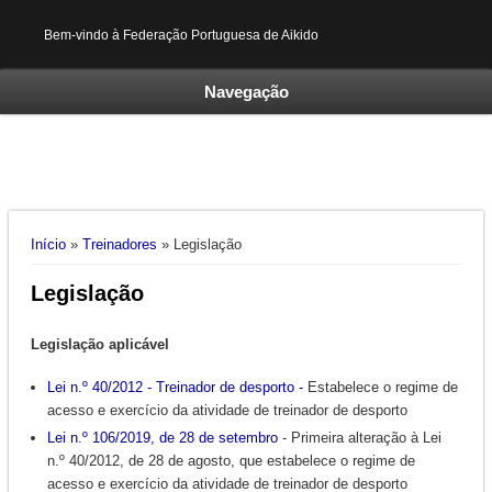
Bem-vindo à Federação Portuguesa de Aikido
Navegação
Está aqui
Início
»
Treinadores
» Legislação
Legislação
Legislação aplicável
Lei
n.º
40/2012 - Treinador de desporto -
Estabelece o regime de
acesso e exercício da atividade de treinador de desporto
Lei n.º 106/2019, de 28 de setembro
- Primeira alteração à Lei
n.º 40/2012, de 28 de agosto, que estabelece o regime de
acesso e exercício da atividade de treinador de desporto