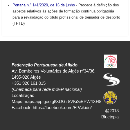
Portaria n.º 141/2020, de 16 de junho
- Procede à definição dos
aspetos relativos às ações de formação contínua obrigatória
para a revalidação do título profissional de treinador de desporto
(TPTD)
Federação Portuguesa de Aikido
Av. Bombeiros Voluntários de Algés nº34/36,
1495-020 Algés
+351 926 161 015
(Chamada para rede móvel nacional)
Localização
Maps:
maps.app.goo.gl/XDGz8VKiSiBPW4XH8
Facebook:
https://facebook.com/FPAikido/
@2018
Bluetopia