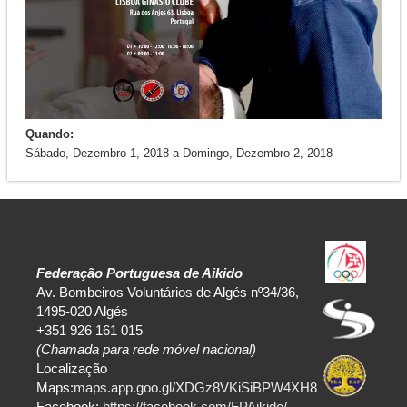
Quando:
Sábado, Dezembro 1, 2018
a
Domingo, Dezembro 2, 2018
Federação Portuguesa de Aikido
Av. Bombeiros Voluntários de Algés nº34/36,
1495-020 Algés
+351 926 161 015
(Chamada para rede móvel nacional)
Localização
Maps:
maps.app.goo.gl/XDGz8VKiSiBPW4XH8
Facebook:
https://facebook.com/FPAikido/