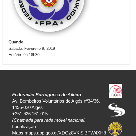
Quando:
Sábado, Fevereiro 9, 2019
Horário: 9h-18h30
Federação Portuguesa de Aikido
Av. Bombeiros Voluntários de Algés nº34/36,
1495-020 Algés
+351 926 161 015
(Chamada para rede móvel nacional)
Localização
Maps:
maps.app.goo.gl/XDGz8VKiSiBPW4XH8