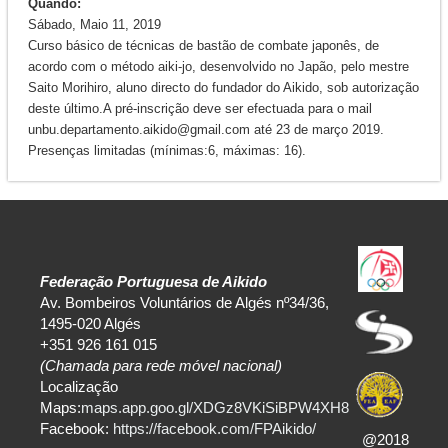
Quando:
Sábado, Maio 11, 2019
Curso básico de técnicas de bastão de combate japonês, de
acordo com o método aiki-jo, desenvolvido no Japão, pelo mestre
Saito Morihiro, aluno directo do fundador do Aikido, sob autorização
deste último.A pré-inscrição deve ser efectuada para o mail
unbu.departamento.aikido@gmail.com até 23 de março 2019.
Presenças limitadas (mínimas:6, máximas: 16).
Federação Portuguesa de Aikido
Av. Bombeiros Voluntários de Algés nº34/36,
1495-020 Algés
+351 926 161 015
(Chamada para rede móvel nacional)
Localização
Maps:
maps.app.goo.gl/XDGz8VKiSiBPW4XH8
Facebook:
https://facebook.com/FPAikido/
@2018