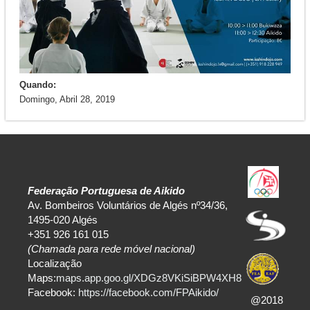
Quando:
Domingo, Abril 28, 2019
Federação Portuguesa de Aikido
Av. Bombeiros Voluntários de Algés nº34/36,
1495-020 Algés
+351 926 161 015
(Chamada para rede móvel nacional)
Localização
Maps:
maps.app.goo.gl/XDGz8VKiSiBPW4XH8
Facebook:
https://facebook.com/FPAikido/
@2018