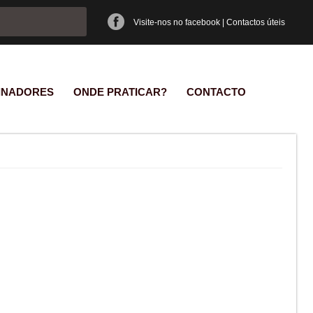
e pesquisa
Visite-nos no facebook
|
Contactos úteis
INADORES
ONDE PRATICAR?
CONTACTO