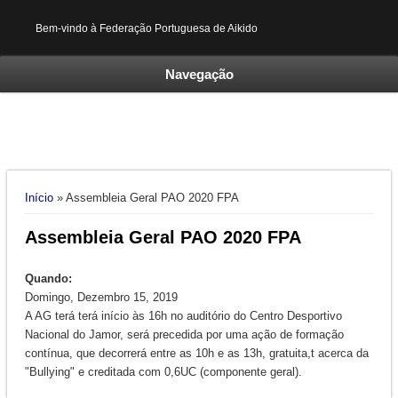
Bem-vindo à Federação Portuguesa de Aikido
Navegação
Está aqui
Início
» Assembleia Geral PAO 2020 FPA
Assembleia Geral PAO 2020 FPA
Quando:
Domingo, Dezembro 15, 2019
A AG terá terá início às 16h no auditório do Centro Desportivo
Nacional do Jamor, será precedida por uma ação de formação
contínua, que decorrerá entre as 10h e as 13h, gratuita,t acerca da
"Bullying" e creditada com 0,6UC (componente geral).