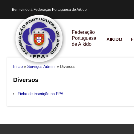
Bem-vindo à Federação Portuguesa de Aikido
Federação
Portuguesa
AIKIDO
F
de Aikido
Está aqui
Início
»
Serviços Admin.
» Diversos
Diversos
Ficha de inscrição na FPA