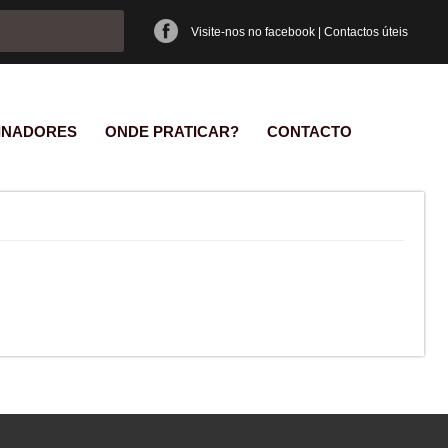
e pesquisa
Visite-nos no facebook
|
Contactos úteis
INADORES
ONDE PRATICAR?
CONTACTO