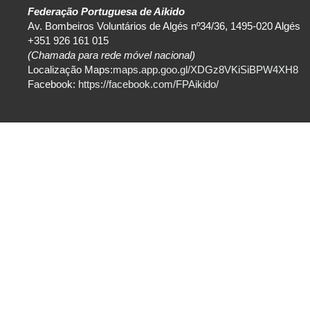
Federação Portuguesa de Aikido
Av. Bombeiros Voluntários de Algés nº34/36, 1495-020 Algés
+351 926 161 015
(Chamada para rede móvel nacional)
Localização Maps:
maps.app.goo.gl/XDGz8VKiSiBPW4XH8
Facebook:
https://facebook.com/FPAikido/