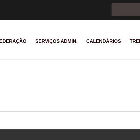
Formulário d
Pesquisar
EDERAÇÃO
SERVIÇOS ADMIN.
CALENDÁRIOS
TRE