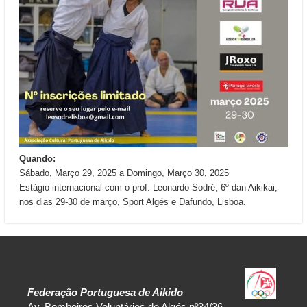
Quando:
Sábado, Março 29, 2025
a
Domingo, Março 30, 2025
Estágio internacional com o prof. Leonardo Sodré, 6º dan Aikikai,
nos dias 29-30 de março, Sport Algés e Dafundo, Lisboa.
Federação Portuguesa de Aikido
Av. Bombeiros Voluntários de Algés nº34/36,