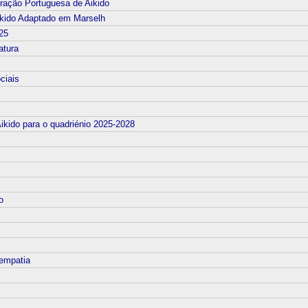
deração Portuguesa de Aikido
ikido Adaptado em Marselh
025
atura
ciais
ikido para o quadriénio 2025-2028
o
 empatia