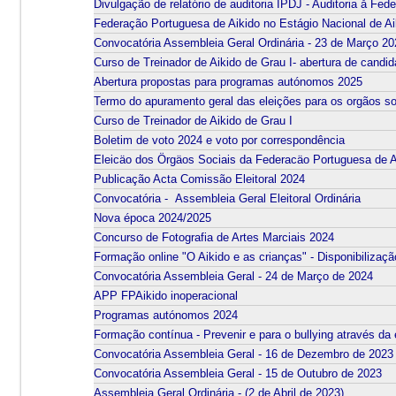
Divulgação de relatório de auditoria IPDJ - Auditoria å Fe
Federação Portuguesa de Aikido no Estágio Nacional de A
Convocatória Assembleia Geral Ordinária - 23 de Março 2
Curso de Treinador de Aikido de Grau I- abertura de candid
Abertura propostas para programas autónomos 2025
Termo do apuramento geral das eleições para os orgãos so
Curso de Treinador de Aikido de Grau I
Boletim de voto 2024 e voto por correspondência
Eleicäo dos Örgäos Sociais da Federacäo Portuguesa de A
Publicação Acta Comissão Eleitoral 2024
Convocatória - Assembleia Geral Eleitoral Ordinária
Nova época 2024/2025
Concurso de Fotografia de Artes Marciais 2024
Formação online "O Aikido e as crianças" - Disponibilizaçã
Convocatória Assembleia Geral - 24 de Março de 2024
APP FPAikido inoperacional
Programas autónomos 2024
Formação contínua - Prevenir e para o bullying através da
Convocatória Assembleia Geral - 16 de Dezembro de 2023
Convocatória Assembleia Geral - 15 de Outubro de 2023
Assembleia Geral Ordinária - (2 de Abril de 2023)