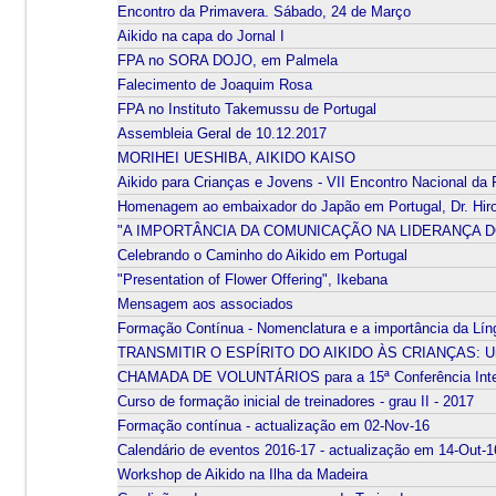
Encontro da Primavera. Sábado, 24 de Março
Aikido na capa do Jornal I
FPA no SORA DOJO, em Palmela
Falecimento de Joaquim Rosa
FPA no Instituto Takemussu de Portugal
Assembleia Geral de 10.12.2017
MORIHEI UESHIBA, AIKIDO KAISO
Aikido para Crianças e Jovens - VII Encontro Nacional da
Homenagem ao embaixador do Japão em Portugal, Dr. Hir
"A IMPORTÂNCIA DA COMUNICAÇÃO NA LIDERANÇA DO
Celebrando o Caminho do Aikido em Portugal
"Presentation of Flower Offering", Ikebana
Mensagem aos associados
Formação Contínua - Nomenclatura e a importância da Lín
TRANSMITIR O ESPÍRITO DO AIKIDO ÀS CRIANÇAS: Uma P
CHAMADA DE VOLUNTÁRIOS para a 15ª Conferência Inter
Curso de formação inicial de treinadores - grau II - 2017
Formação contínua - actualização em 02-Nov-16
Calendário de eventos 2016-17 - actualização em 14-Out-1
Workshop de Aikido na Ilha da Madeira