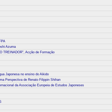
 FPA
oshi Azuma
 TREINADOR", Acção de Formação
gua Japonesa no ensino do Aikido
erspectiva de Renato Filippin Shihan
nacional da Associação Europeia de Estudos Japoneses
6