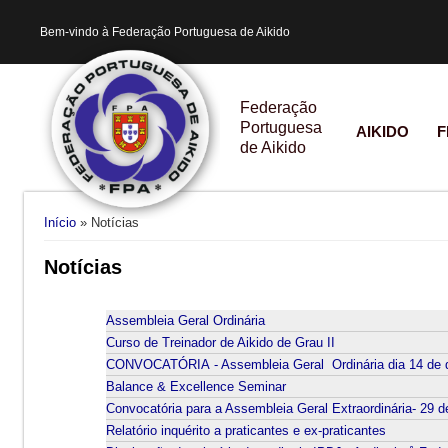
Bem-vindo à Federação Portuguesa de Aikido
Federação
Portuguesa
AIKIDO
F
de Aikido
Está aqui
Início
» Notícias
Notícias
Assembleia Geral Ordinária
Curso de Treinador de Aikido de Grau II
CONVOCATÓRIA - Assembleia Geral Ordinária dia 14 de
Balance & Excellence Seminar
Convocatória para a Assembleia Geral Extraordinária- 29 
Relatório inquérito a praticantes e ex-praticantes